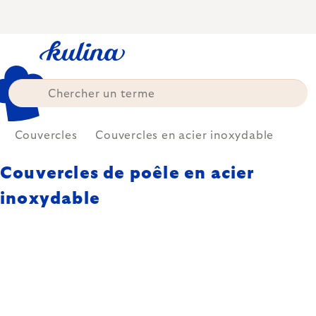
Skip
to
content
Couvercles
Couvercles en acier inoxydable
Couvercles de poêle en acier
inoxydable