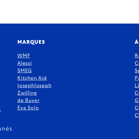
MARQUES
À
WMF
R
Alessi
C
SMEG
S
Kitchen Aid
P
JosephJoseph
L
Zwilling
C
de Buyer
G
Eva Solo
C
%
C
nnés