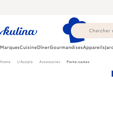
Skip
to
content
Marques
Cuisine
Dîner
Gourmandises
Appareils
Jar
Home
Lifestyle
Accessoires
Porte-cartes