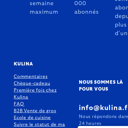
semaine
000
abo
maximum
abonnés
depu
plus
d'un
KULINA
Commentaires
NOUS SOMMES LÀ
Chèque-cadeau
POUR VOUS
Première fois chez
Kulina
FAQ
info@kulina.f
B2B Vente de gros
Nous répondons dans
Ecole de cuisine
24 heures
Suivre le statut de ma