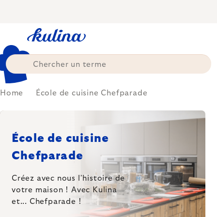
Skip
to
content
Home
École de cuisine Chefparade
École de cuisine
Chefparade
Créez avec nous l'histoire de
votre maison !
Avec Kulina
et... Chefparade !