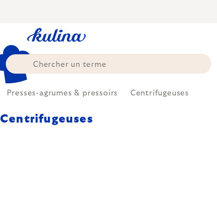
Skip
to
content
Presses-agrumes & pressoirs
Centrifugeuses
Centrifugeuses