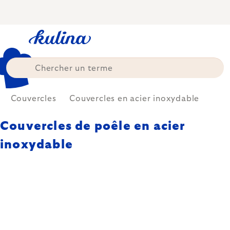
Skip
to
content
Couvercles
Couvercles en acier inoxydable
Couvercles de poêle en acier
inoxydable