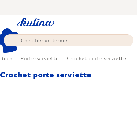
Skip
to
content
e bain
Porte-serviette
Crochet porte serviette
Crochet porte serviette