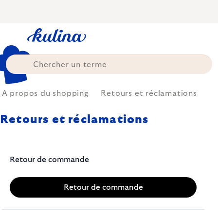
Skip
to
content
A propos du shopping
Retours et réclamations
Retours et réclamations