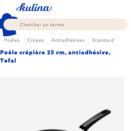
Skip
to
content
Poêles
Crèpes
Antiadhésives
Standard
Poêle crêpière 25 cm, antiadhésive,
Tefal