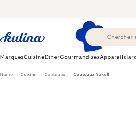
Skip
to
content
Marques
Cuisine
Dîner
Gourmandises
Appareils
Jar
Home
Cuisine
Couteaux
Couteaux Yaxell