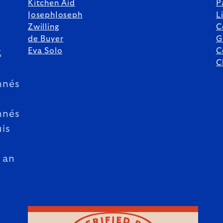
Kitchen Aid
P
JosephJoseph
L
Zwilling
C
de Buyer
G
Eva Solo
C
%
C
nnés
nnés
is
 an