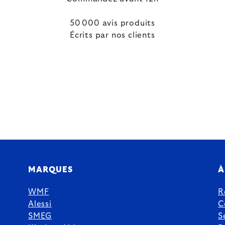
50 000 avis produits
Écrits par nos clients
MARQUES
À
WMF
R
Alessi
C
SMEG
S