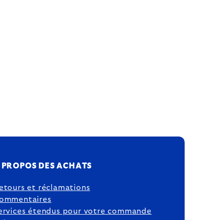
 PROPOS DES ACHATS
etours et réclamations
ommentaires
ervices étendus pour votre commande