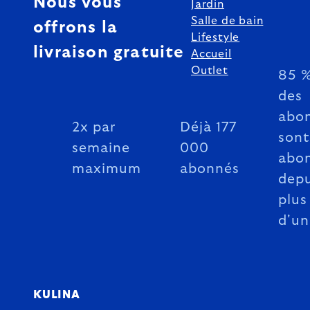
Nous vous
Jardin
Salle de bain
offrons la
Lifestyle
livraison gratuite
Accueil
Outlet
85 
des
abo
2x par
Déjà 177
sont
semaine
000
abo
maximum
abonnés
depu
plus
d'un
KULINA