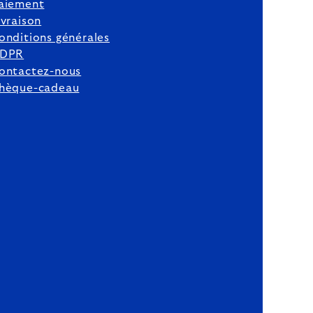
aiement
ivraison
onditions générales
DPR
ontactez-nous
hèque-cadeau