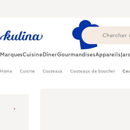
Skip
to
content
Marques
Cuisine
Dîner
Gourmandises
Appareils
Jar
Home
Cuisine
Couteaux
Couteaux de boucher
Cou