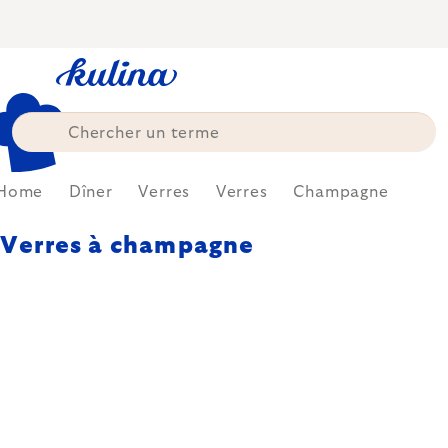
Skip
to
content
Home
Dîner
Verres
Verres
Champagne
Verres à champagne