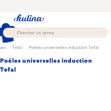
Skip
to
content
ues
Tefal
Poêles universelles induction Tefal
Poêles universelles induction
Tefal