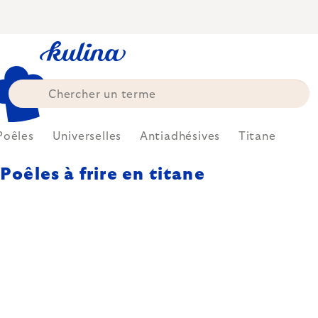
Skip
to
content
Poêles
Universelles
Antiadhésives
Titane
Poêles à frire en titane