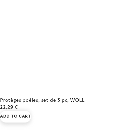
Protèges poêles, set de 3 pc, WOLL
22,29 €
ADD TO CART