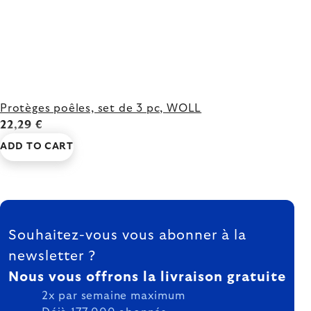
Protèges poêles, set de 3 pc, WOLL
22,29 €
ADD TO CART
FOOTER
Souhaitez-vous vous abonner à la
newsletter ?
Nous vous offrons la livraison gratuite
2x par semaine maximum