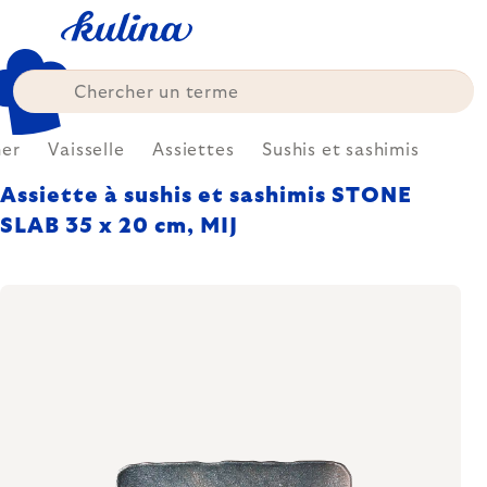
Skip
to
content
ner
Vaisselle
Assiettes
Sushis et sashimis
Assiette à sushis et sashimis STONE
SLAB 35 x 20 cm, MIJ