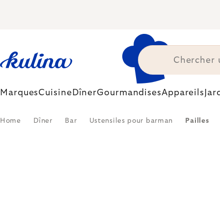
Skip
to
content
Marques
Cuisine
Dîner
Gourmandises
Appareils
Jar
Home
Dîner
Bar
Ustensiles pour barman
Pailles