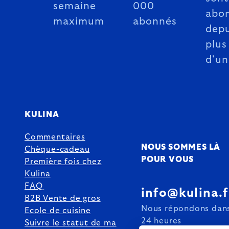
semaine
000
abo
maximum
abonnés
depu
plus
d'un
KULINA
Commentaires
NOUS SOMMES LÀ
Chèque-cadeau
POUR VOUS
Première fois chez
Kulina
FAQ
info@kulina.f
B2B Vente de gros
Nous répondons dans
Ecole de cuisine
24 heures
Suivre le statut de ma