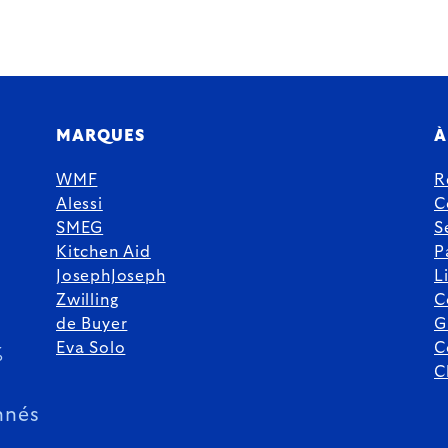
MARQUES
À
WMF
R
Alessi
C
SMEG
S
Kitchen Aid
P
JosephJoseph
L
Zwilling
C
de Buyer
G
Eva Solo
C
%
C
nnés