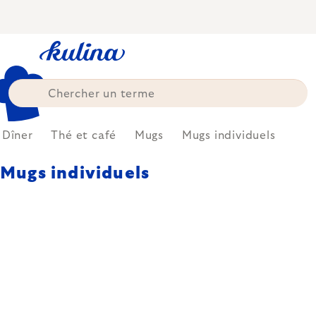
Skip
to
content
Dîner
Thé et café
Mugs
Mugs individuels
Mugs individuels