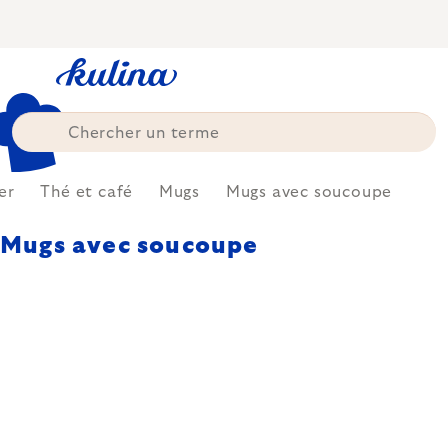
Skip
to
content
er
Thé et café
Mugs
Mugs avec soucoupe
Mugs avec soucoupe