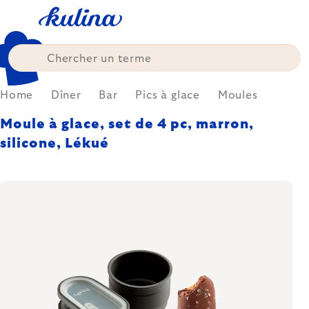
Skip
to
content
Home
Dîner
Bar
Pics à glace
Moules
Moule à glace, set de 4 pc, marron,
silicone, Lékué