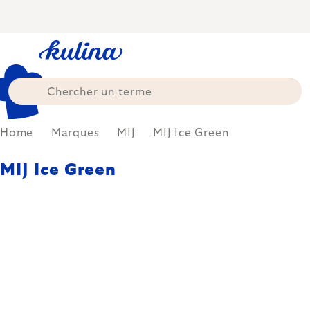
Skip
to
content
Home
Marques
MIJ
MIJ Ice Green
MIJ Ice Green