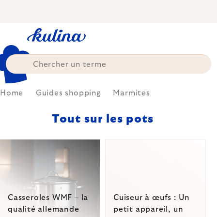
Skip
to
content
Home
Guides shopping
Marmites
Tout sur les pots
LIST
OF
ARTICLES
Casseroles WMF – la
Cuiseur à œufs : Un
qualité allemande
petit appareil, un