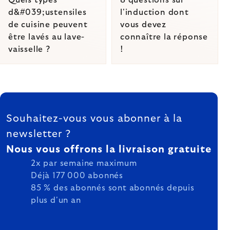
Quels types
8 questions sur
d&#039;ustensiles
l'induction dont
de cuisine peuvent
vous devez
être lavés au lave-
connaître la réponse
vaisselle ?
!
Listing
FOOTER
controls
Souhaitez-vous vous abonner à la
newsletter ?
Nous vous offrons la livraison gratuite
2x par semaine maximum
Déjà 177 000 abonnés
85 % des abonnés sont abonnés depuis
plus d'un an