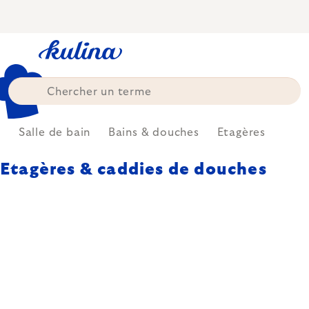
Skip
to
content
e
Salle de bain
Bains & douches
Etagères
Etagères & caddies de douches