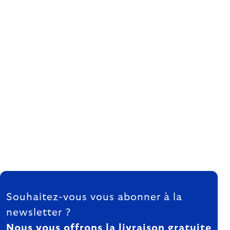
FOOTER
Souhaitez-vous vous abonner à la
newsletter ?
Nous vous offrons la livraison gratuite