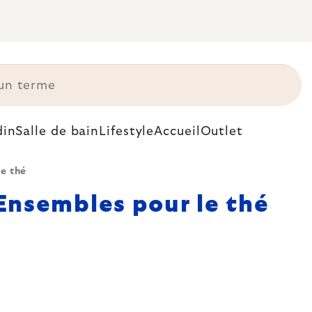
din
Salle de bain
Lifestyle
Accueil
Outlet
le thé
Ensembles pour le thé