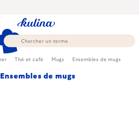
Skip
to
content
ner
Thé et café
Mugs
Ensembles de mugs
Ensembles de mugs