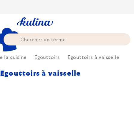
Skip
to
content
 la cuisine
Égouttoirs
Egouttoirs à vaisselle
Egouttoirs à vaisselle