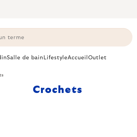
din
Salle de bain
Lifestyle
Accueil
Outlet
ts
Crochets