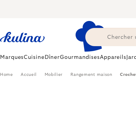
Skip
to
content
Marques
Cuisine
Dîner
Gourmandises
Appareils
Jar
Home
Accueil
Mobilier
Rangement maison
Croche