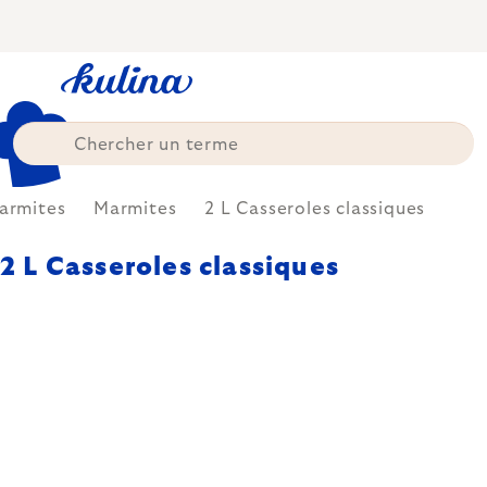
Skip
to
content
armites
Marmites
2 L Casseroles classiques
2 L Casseroles classiques