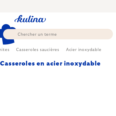
Skip
to
content
ites
Casseroles saucières
Acier inoxydable
Casseroles en acier inoxydable