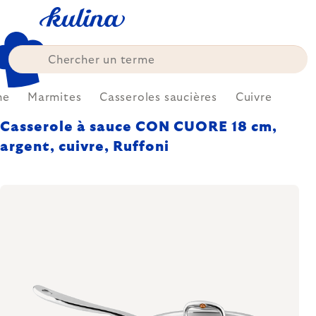
Skip
to
content
ne
Marmites
Casseroles saucières
Cuivre
Casserole à sauce CON CUORE 18 cm,
argent, cuivre, Ruffoni