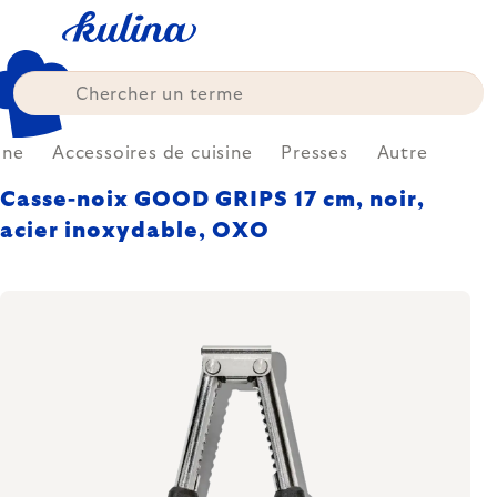
Skip
to
content
ine
Accessoires de cuisine
Presses
Autre
Casse-noix GOOD GRIPS 17 cm, noir,
acier inoxydable, OXO