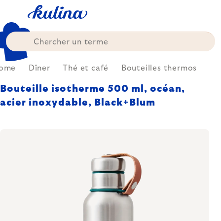
Skip
to
content
ome
Dîner
Thé et café
Bouteilles thermos
Bouteille isotherme 500 ml, océan,
acier inoxydable, Black+Blum