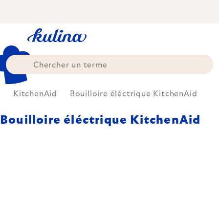
Skip
to
content
s
KitchenAid
Bouilloire éléctrique KitchenAid
Bouilloire éléctrique KitchenAid