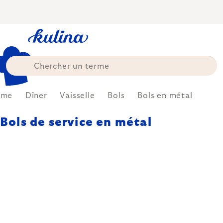
Skip
to
content
ome
Dîner
Vaisselle
Bols
Bols en métal
Bols de service en métal