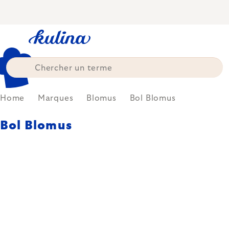
Skip
to
content
Home
Marques
Blomus
Bol Blomus
Bol Blomus