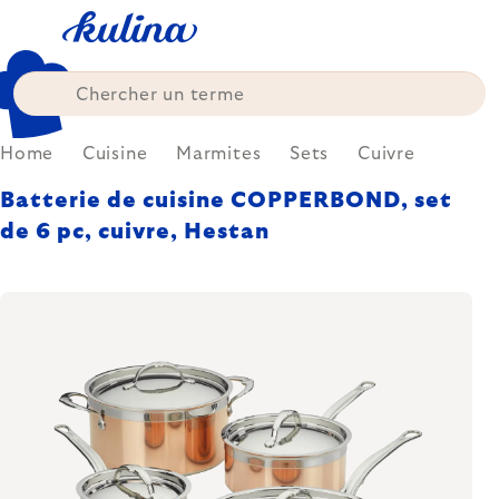
Skip
to
content
Home
Cuisine
Marmites
Sets
Cuivre
Batterie de cuisine COPPERBOND, set
de 6 pc, cuivre, Hestan