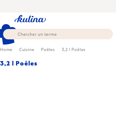
Skip
to
content
Home
Cuisine
Poêles
3,2 l Poêles
3,2 l Poêles