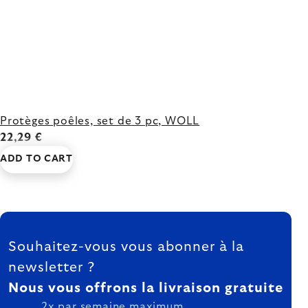
Protèges poêles, set de 3 pc, WOLL
22,29 €
ADD TO CART
FOOTER
Souhaitez-vous vous abonner à la
newsletter ?
Nous vous offrons la livraison gratuite
2x par semaine maximum