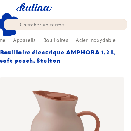
Skip
to
content
me
Appareils
Bouilloires
Acier inoxydable
Bouilloire électrique AMPHORA 1,2 l,
soft peach, Stelton