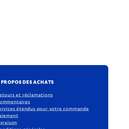
 PROPOS DES ACHATS
etours et réclamations
ommentaires
ervices étendus pour votre commande
aiement
ivraison