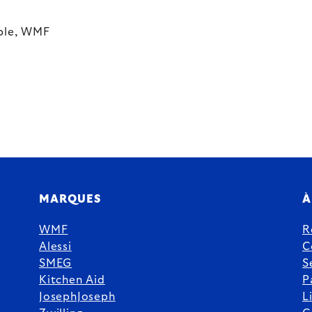
able, WMF
MARQUES
À
WMF
R
Alessi
C
SMEG
S
Kitchen Aid
P
JosephJoseph
L